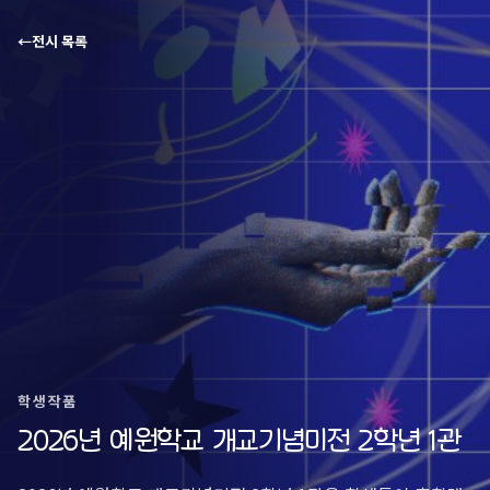
←
전시 목록
학생작품
2026년 예원학교 개교기념미전 2학년 1관