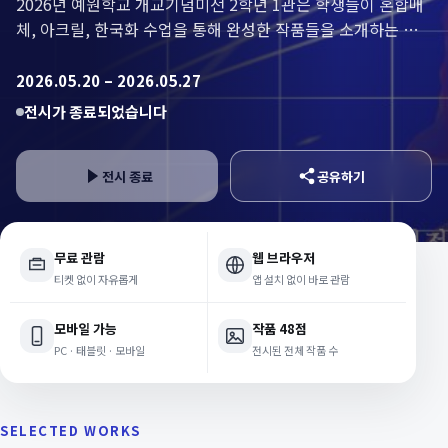
2026년 예원학교 개교기념미전 2학년 1관은 학생들이 혼합매
체, 아크릴, 한국화 수업을 통해 완성한 작품들을 소개하는 전
시입니다.
2026.05.20 – 2026.05.27
전시가 종료되었습니다
전시 종료
공유하기
무료 관람
웹 브라우저
티켓 없이 자유롭게
앱 설치 없이 바로 관람
모바일 가능
작품 48점
PC · 태블릿 · 모바일
전시된 전체 작품 수
SELECTED WORKS