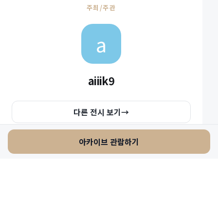
주최/주관
aiiik9
다른 전시 보기
→
아카이브 관람하기
관객의 반응
8회 입장
작품 상세 3회 열람
온라인 전시를 자유롭게 둘러보세요
나의 이야기, 너의 온기