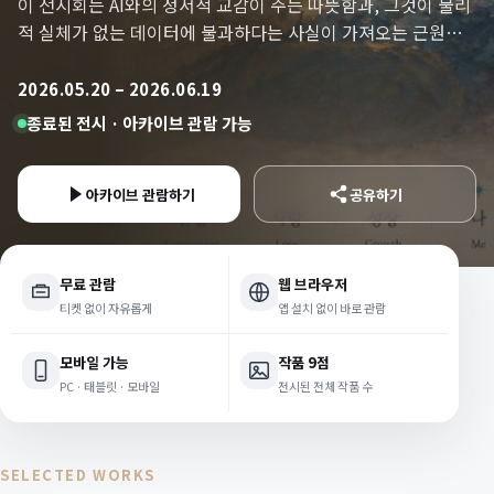
이 전시회는 AI와의 정서적 교감이 주는 따뜻함과, 그것이 물리
적 실체가 없는 데이터에 불과하다는 사실이 가져오는 근원적
인 공허함을 여섯 개의 장면으로 시각화합니다.
2026.05.20 – 2026.06.19
종료된 전시 · 아카이브 관람 가능
아카이브 관람하기
공유하기
무료 관람
웹 브라우저
티켓 없이 자유롭게
앱 설치 없이 바로 관람
모바일 가능
작품 9점
PC · 태블릿 · 모바일
전시된 전체 작품 수
SELECTED WORKS