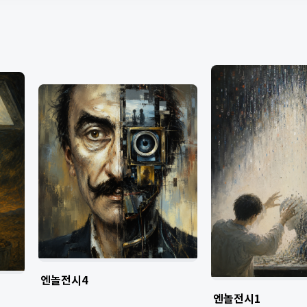
엔놀전시4
엔놀전시1