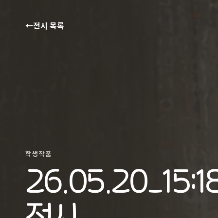
←
전시 목록
학생작품
26.05.20_15
전시