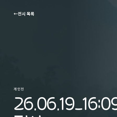
←
전시 목록
개인전
26.06.19_16